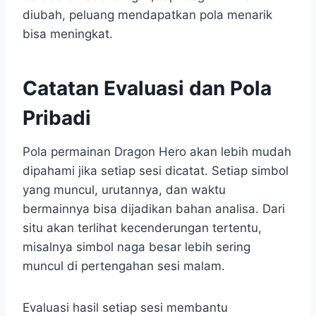
diubah, peluang mendapatkan pola menarik
bisa meningkat.
Catatan Evaluasi dan Pola
Pribadi
Pola permainan Dragon Hero akan lebih mudah
dipahami jika setiap sesi dicatat. Setiap simbol
yang muncul, urutannya, dan waktu
bermainnya bisa dijadikan bahan analisa. Dari
situ akan terlihat kecenderungan tertentu,
misalnya simbol naga besar lebih sering
muncul di pertengahan sesi malam.
Evaluasi hasil setiap sesi membantu