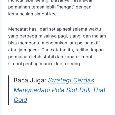
muncul lebih sering. Biasanya, fase awal
permainan terasa lebih “hangat” dengan
kemunculan simbol kecil.
Mencatat hasil dari setiap sesi selama waktu
yang berbeda misalnya pagi, siang, dan malam
bisa membantu menemukan jam paling aktif
atau jam gacor. Dari catatan itu, terlihat kapan
permainan lebih stabil dan kapan simbol-
simbol penting muncul lebih sering.
Baca Juga:
Strategi Cerdas
Menghadapi Pola Slot Drill That
Gold