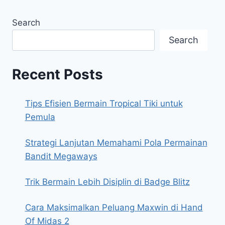
Search
Search
Recent Posts
Tips Efisien Bermain Tropical Tiki untuk
Pemula
Strategi Lanjutan Memahami Pola Permainan
Bandit Megaways
Trik Bermain Lebih Disiplin di Badge Blitz
Cara Maksimalkan Peluang Maxwin di Hand
Of Midas 2