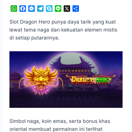
W
F
M
T
S
L
X
S
h
a
e
e
k
i
h
a
c
s
l
y
n
a
Slot Dragon Hero punya daya tarik yang kuat
t
e
s
e
p
e
r
lewat tema naga dan kekuatan elemen mistis
s
b
e
g
e
e
di setiap putarannya.
A
o
n
r
p
o
g
a
p
k
e
m
r
Simbol naga, koin emas, serta bonus khas
oriental membuat permainan ini terlihat