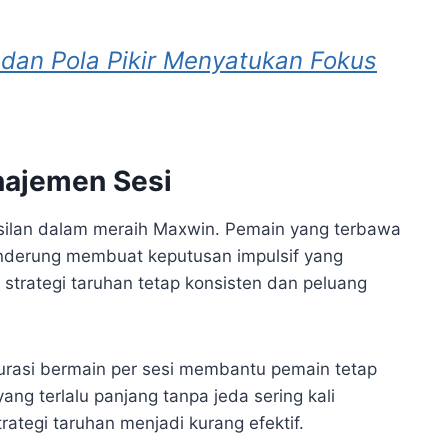
 dan Pola Pikir Menyatukan Fokus
najemen Sesi
silan dalam meraih Maxwin. Pemain yang terbawa
derung membuat keputusan impulsif yang
trategi taruhan tetap konsisten dan peluang
urasi bermain per sesi membantu pemain tetap
ng terlalu panjang tanpa jeda sering kali
ategi taruhan menjadi kurang efektif.