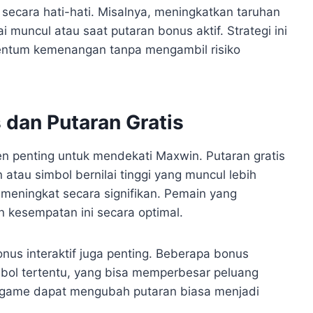
n secara hati-hati. Misalnya, meningkatkan taruhan
muncul atau saat putaran bonus aktif. Strategi ini
tum kemenangan tanpa mengambil risiko
 dan Putaran Gratis
en penting untuk mendekati Maxwin. Putaran gratis
tau simbol bernilai tinggi yang muncul lebih
meningkat secara signifikan. Pemain yang
 kesempatan ini secara optimal.
onus interaktif juga penting. Beberapa bonus
bol tertentu, yang bisa memperbesar peluang
 game dapat mengubah putaran biasa menjadi