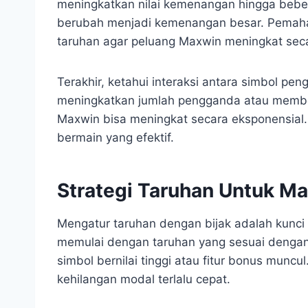
meningkatkan nilai kemenangan hingga beber
berubah menjadi kemenangan besar. Pemah
taruhan agar peluang Maxwin meningkat secar
Terakhir, ketahui interaksi antara simbol p
meningkatkan jumlah pengganda atau member
Maxwin bisa meningkat secara eksponensial.
bermain yang efektif.
Strategi Taruhan Untuk M
Mengatur taruhan dengan bijak adalah kunc
memulai dengan taruhan yang sesuai dengan 
simbol bernilai tinggi atau fitur bonus muncu
kehilangan modal terlalu cepat.