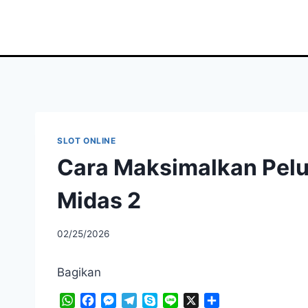
Skip
to
content
SLOT ONLINE
Cara Maksimalkan Pelu
Midas 2
02/25/2026
Bagikan
W
F
M
T
S
L
X
S