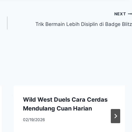
NEXT
Trik Bermain Lebih Disiplin di Badge Blitz
Wild West Duels Cara Cerdas
Mendulang Cuan Harian
02/19/2026