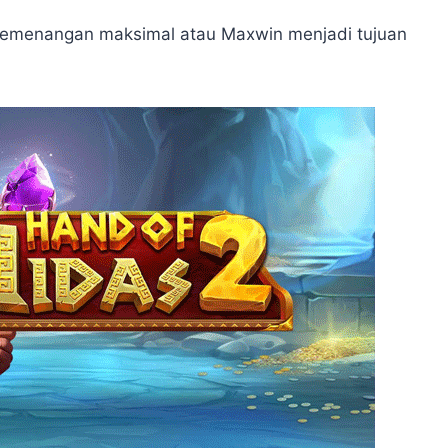
kemenangan maksimal atau Maxwin menjadi tujuan