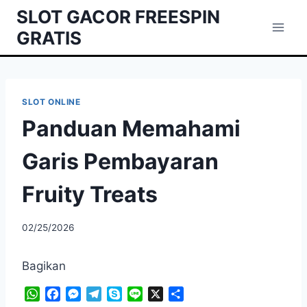
Skip
SLOT GACOR FREESPIN
to
GRATIS
content
SLOT ONLINE
Panduan Memahami
Garis Pembayaran
Fruity Treats
02/25/2026
Bagikan
W
F
M
T
S
L
X
S