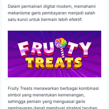
h
a
e
e
k
i
h
a
c
s
l
y
n
a
Dalam permainan digital modern, memahami
t
e
s
e
p
e
r
mekanisme garis pembayaran menjadi salah
s
b
e
g
e
e
satu kunci untuk bermain lebih efektif.
A
o
n
r
p
o
g
a
p
k
e
m
r
Fruity Treats menawarkan berbagai kombinasi
simbol yang menentukan kemenangan,
sehingga pemain yang menguasai garis
pembayaran dapat membuat strategi taruhan