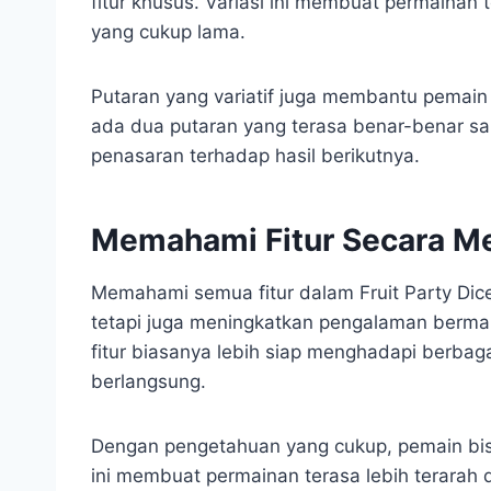
fitur khusus. Variasi ini membuat permainan
yang cukup lama.
Putaran yang variatif juga membantu pemain 
ada dua putaran yang terasa benar-benar sa
penasaran terhadap hasil berikutnya.
Memahami Fitur Secara M
Memahami semua fitur dalam Fruit Party Di
tetapi juga meningkatkan pengalaman berm
fitur biasanya lebih siap menghadapi berba
berlangsung.
Dengan pengetahuan yang cukup, pemain bisa
ini membuat permainan terasa lebih terarah