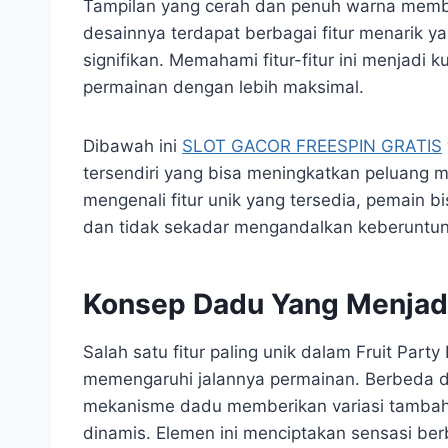
Tampilan yang cerah dan penuh warna membuat
desainnya terdapat berbagai fitur menarik 
signifikan. Memahami fitur-fitur ini menjadi
permainan dengan lebih maksimal.
Dibawah ini
SLOT GACOR FREESPIN GRATIS
tersendiri yang bisa meningkatkan peluang 
mengenali fitur unik yang tersedia, pemain 
dan tidak sekadar mengandalkan keberuntu
Konsep Dadu Yang Menjadi
Salah satu fitur paling unik dalam Fruit Pa
memengaruhi jalannya permainan. Berbeda da
mekanisme dadu memberikan variasi tambaha
dinamis. Elemen ini menciptakan sensasi be