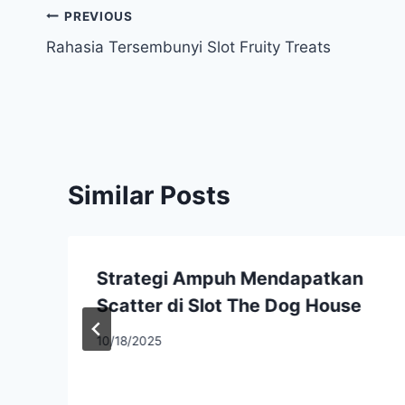
Post
PREVIOUS
Rahasia Tersembunyi Slot Fruity Treats
navigation
Similar Posts
Strategi Ampuh Mendapatkan
Scatter di Slot The Dog House
10/18/2025