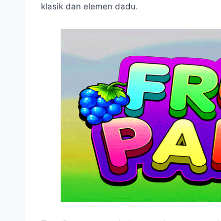
t
e
s
e
p
e
r
klasik dan elemen dadu.
s
b
e
g
e
e
A
o
n
r
p
o
g
a
p
k
e
m
r