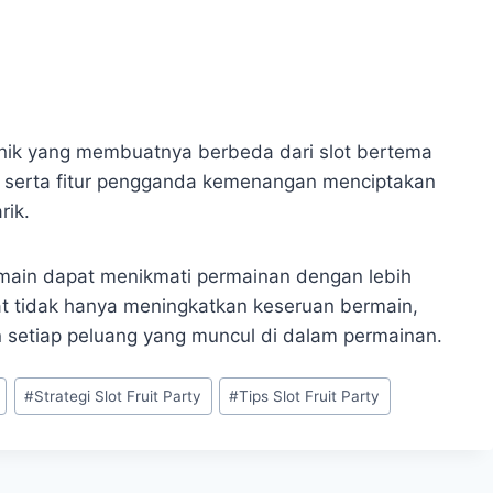
nik yang membuatnya berbeda dari slot bertema
, serta fitur pengganda kemenangan menciptakan
rik.
emain dapat menikmati permainan dengan lebih
t tidak hanya meningkatkan keseruan bermain,
setiap peluang yang muncul di dalam permainan.
#
Strategi Slot Fruit Party
#
Tips Slot Fruit Party