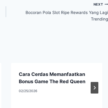
NEXT
Bocoran Pola Slot Ripe Rewards Yang Lagi
Trending
Cara Cerdas Memanfaatkan
Bonus Game The Red Queen
02/25/2026