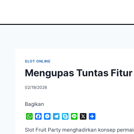
Skip
to
content
SLOT ONLINE
Mengupas Tuntas Fitur U
02/19/2026
Bagikan
W
F
M
T
S
L
X
S
h
a
e
e
k
i
h
a
c
s
l
y
n
a
Slot Fruit Party menghadirkan konsep perm