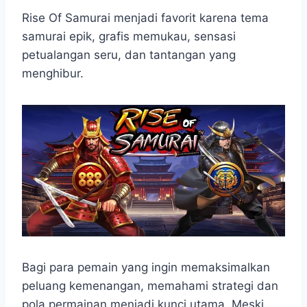
h
a
e
e
k
i
h
a
c
s
l
y
n
a
Rise Of Samurai menjadi favorit karena tema
t
e
s
e
p
e
r
samurai epik, grafis memukau, sensasi
s
b
e
g
e
e
petualangan seru, dan tantangan yang
A
o
n
r
menghibur.
p
o
g
a
p
k
e
m
r
Bagi para pemain yang ingin memaksimalkan
peluang kemenangan, memahami strategi dan
pola permainan menjadi kunci utama. Meski