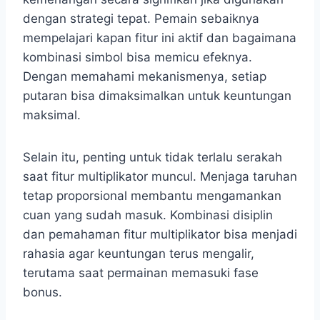
dengan strategi tepat. Pemain sebaiknya
mempelajari kapan fitur ini aktif dan bagaimana
kombinasi simbol bisa memicu efeknya.
Dengan memahami mekanismenya, setiap
putaran bisa dimaksimalkan untuk keuntungan
maksimal.
Selain itu, penting untuk tidak terlalu serakah
saat fitur multiplikator muncul. Menjaga taruhan
tetap proporsional membantu mengamankan
cuan yang sudah masuk. Kombinasi disiplin
dan pemahaman fitur multiplikator bisa menjadi
rahasia agar keuntungan terus mengalir,
terutama saat permainan memasuki fase
bonus.