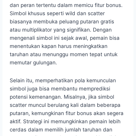
dan peran tertentu dalam memicu fitur bonus.
Simbol khusus seperti wild dan scatter
biasanya membuka peluang putaran gratis
atau multiplikator yang signifikan. Dengan
mengenali simbol ini sejak awal, pemain bisa
menentukan kapan harus meningkatkan
taruhan atau menunggu momen tepat untuk
memutar gulungan.
Selain itu, memperhatikan pola kemunculan
simbol juga bisa membantu memprediksi
potensi kemenangan. Misalnya, jika simbol
scatter muncul berulang kali dalam beberapa
putaran, kemungkinan fitur bonus akan segera
aktif. Strategi ini memungkinkan pemain lebih
cerdas dalam memilih jumlah taruhan dan