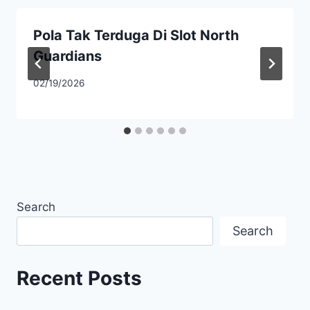
Pola Tak Terduga Di Slot North
Guardians
02/19/2026
Search
Search
Recent Posts