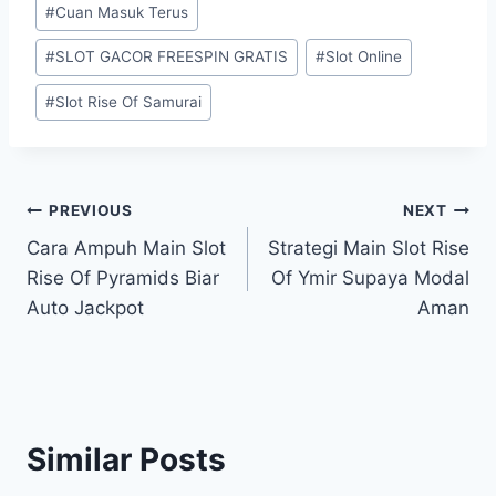
#
Cuan Masuk Terus
Tags:
#
SLOT GACOR FREESPIN GRATIS
#
Slot Online
#
Slot Rise Of Samurai
Post
PREVIOUS
NEXT
Cara Ampuh Main Slot
Strategi Main Slot Rise
navigation
Rise Of Pyramids Biar
Of Ymir Supaya Modal
Auto Jackpot
Aman
Similar Posts