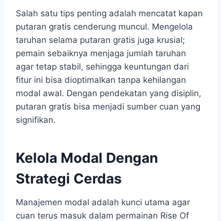
Salah satu tips penting adalah mencatat kapan
putaran gratis cenderung muncul. Mengelola
taruhan selama putaran gratis juga krusial;
pemain sebaiknya menjaga jumlah taruhan
agar tetap stabil, sehingga keuntungan dari
fitur ini bisa dioptimalkan tanpa kehilangan
modal awal. Dengan pendekatan yang disiplin,
putaran gratis bisa menjadi sumber cuan yang
signifikan.
Kelola Modal Dengan
Strategi Cerdas
Manajemen modal adalah kunci utama agar
cuan terus masuk dalam permainan Rise Of