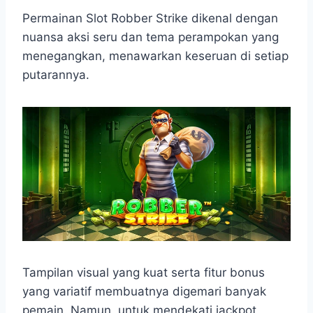
h
a
e
e
k
i
h
a
c
s
l
y
n
a
Permainan Slot Robber Strike dikenal dengan
t
e
s
e
p
e
r
nuansa aksi seru dan tema perampokan yang
s
b
e
g
e
e
menegangkan, menawarkan keseruan di setiap
A
o
n
r
putarannya.
p
o
g
a
p
k
e
m
r
Tampilan visual yang kuat serta fitur bonus
yang variatif membuatnya digemari banyak
pemain. Namun, untuk mendekati jackpot,