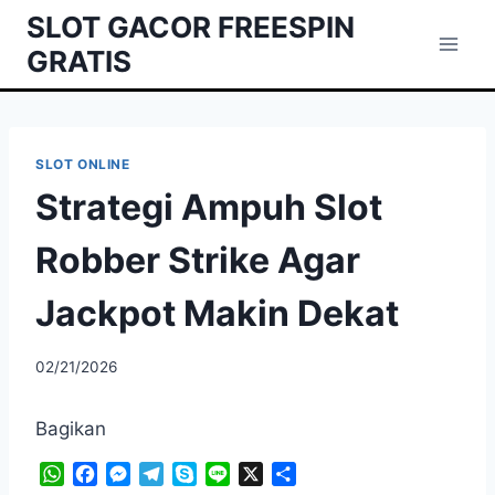
Skip
SLOT GACOR FREESPIN
to
GRATIS
content
SLOT ONLINE
Strategi Ampuh Slot
Robber Strike Agar
Jackpot Makin Dekat
02/21/2026
Bagikan
W
F
M
T
S
L
X
S