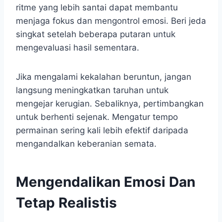
ritme yang lebih santai dapat membantu
menjaga fokus dan mengontrol emosi. Beri jeda
singkat setelah beberapa putaran untuk
mengevaluasi hasil sementara.
Jika mengalami kekalahan beruntun, jangan
langsung meningkatkan taruhan untuk
mengejar kerugian. Sebaliknya, pertimbangkan
untuk berhenti sejenak. Mengatur tempo
permainan sering kali lebih efektif daripada
mengandalkan keberanian semata.
Mengendalikan Emosi Dan
Tetap Realistis