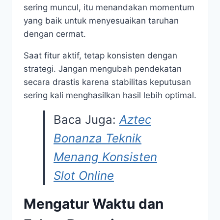
sering muncul, itu menandakan momentum
yang baik untuk menyesuaikan taruhan
dengan cermat.
Saat fitur aktif, tetap konsisten dengan
strategi. Jangan mengubah pendekatan
secara drastis karena stabilitas keputusan
sering kali menghasilkan hasil lebih optimal.
Baca Juga:
Aztec
Bonanza Teknik
Menang Konsisten
Slot Online
Mengatur Waktu dan