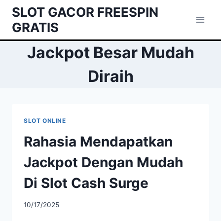
Skip
SLOT GACOR FREESPIN
to
GRATIS
content
Jackpot Besar Mudah
Diraih
SLOT ONLINE
Rahasia Mendapatkan
Jackpot Dengan Mudah
Di Slot Cash Surge
10/17/2025