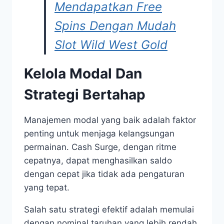
Mendapatkan Free
Spins Dengan Mudah
Slot Wild West Gold
Kelola Modal Dan
Strategi Bertahap
Manajemen modal yang baik adalah faktor
penting untuk menjaga kelangsungan
permainan. Cash Surge, dengan ritme
cepatnya, dapat menghasilkan saldo
dengan cepat jika tidak ada pengaturan
yang tepat.
Salah satu strategi efektif adalah memulai
dengan nominal taruhan yang lebih rendah,