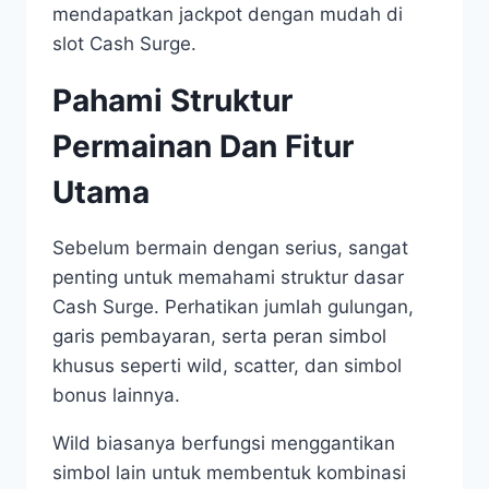
mendapatkan jackpot dengan mudah di
slot Cash Surge.
Pahami Struktur
Permainan Dan Fitur
Utama
Sebelum bermain dengan serius, sangat
penting untuk memahami struktur dasar
Cash Surge. Perhatikan jumlah gulungan,
garis pembayaran, serta peran simbol
khusus seperti wild, scatter, dan simbol
bonus lainnya.
Wild biasanya berfungsi menggantikan
simbol lain untuk membentuk kombinasi