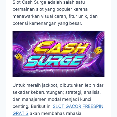
Slot Cash Surge adalah salah satu
permainan slot yang populer karena
menawarkan visual cerah, fitur unik, dan
potensi kemenangan yang besar.
Untuk meraih jackpot, dibutuhkan lebih dari
sekadar keberuntungan; strategi, analisis,
dan manajemen modal menjadi kunci
penting. Berikut ini
SLOT GACOR FREESPIN
GRATIS
akan membahas rahasia