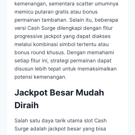
kemenangan, sementara scatter umumnya
memicu putaran gratis atau bonus
permainan tambahan. Selain itu, beberapa
versi Cash Surge dilengkapi dengan fitur
progressive jackpot yang dapat diakses
melalui kombinasi simbol tertentu atau
bonus round khusus. Dengan memahami
setiap fitur ini, strategi permainan dapat
disusun lebih tepat untuk memaksimalkan
potensi kemenangan.
Jackpot Besar Mudah
Diraih
Salah satu daya tarik utama slot Cash
Surge adalah jackpot besar yang bisa