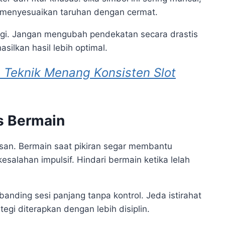
menyesuaikan taruhan dengan cermat.
ategi. Jangan mengubah pendekatan secara drastis
silkan hasil lebih optimal.
 Teknik Menang Konsisten Slot
s Bermain
san. Bermain saat pikiran segar membantu
salahan impulsif. Hindari bermain ketika lelah
banding sesi panjang tanpa kontrol. Jeda istirahat
gi diterapkan dengan lebih disiplin.