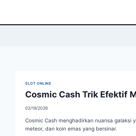
Skip
to
content
SLOT ONLINE
Cosmic Cash Trik Efektif 
02/19/2026
Cosmic Cash menghadirkan nuansa galaksi y
meteor, dan koin emas yang bersinar.