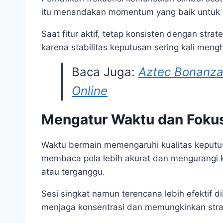
itu menandakan momentum yang baik untuk 
Saat fitur aktif, tetap konsisten dengan str
karena stabilitas keputusan sering kali mengha
Baca Juga:
Aztec Bonanza
Online
Mengatur Waktu dan Foku
Waktu bermain memengaruhi kualitas keputu
membaca pola lebih akurat dan mengurangi ke
atau terganggu.
Sesi singkat namun terencana lebih efektif di
menjaga konsentrasi dan memungkinkan strate