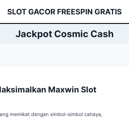
SLOT GACOR FREESPIN GRATIS
Jackpot Cosmic Cash
Maksimalkan Maxwin Slot
ang memikat dengan simbol-simbol cahaya,