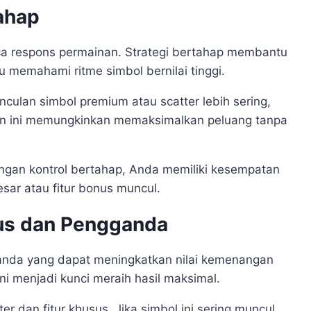
ahap
ca respons permainan. Strategi bertahap membantu
 memahami ritme simbol bernilai tinggi.
unculan simbol premium atau scatter lebih sering,
an ini memungkinkan memaksimalkan peluang tanpa
 Dengan kontrol bertahap, Anda memiliki kesempatan
r atau fitur bonus muncul.
us dan Pengganda
ganda yang dapat meningkatkan nilai kemenangan
ini menjadi kunci meraih hasil maksimal.
r dan fitur khusus. Jika simbol ini sering muncul,