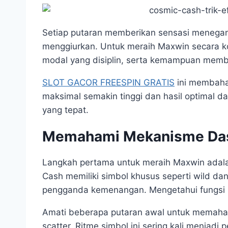
Setiap putaran memberikan sensasi menega
menggiurkan. Untuk meraih Maxwin secara kon
modal yang disiplin, serta kemampuan memb
SLOT GACOR FREESPIN GRATIS
ini membahas
maksimal semakin tinggi dan hasil optimal d
yang tepat.
Memahami Mekanisme Das
Langkah pertama untuk meraih Maxwin ada
Cash memiliki simbol khusus seperti wild da
pengganda kemenangan. Mengetahui fungsi sim
Amati beberapa putaran awal untuk memahami
scatter. Ritme simbol ini sering kali menjad