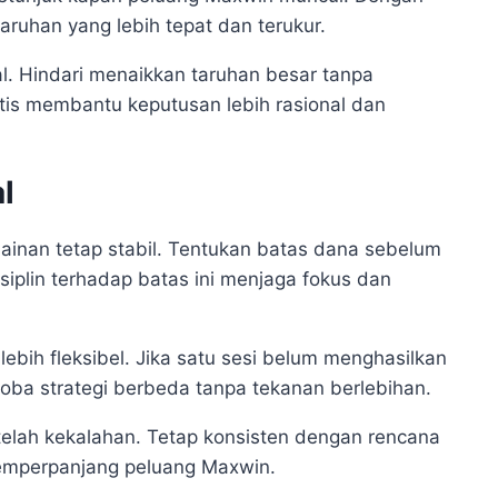
uhan yang lebih tepat dan terukur.
l. Hindari menaikkan taruhan besar tanpa
is membantu keputusan lebih rasional dan
l
ainan tetap stabil. Tentukan batas dana sebelum
isiplin terhadap batas ini menjaga fokus dan
lebih fleksibel. Jika satu sesi belum menghasilkan
ba strategi berbeda tanpa tekanan berlebihan.
telah kekalahan. Tetap konsisten dengan rencana
memperpanjang peluang Maxwin.