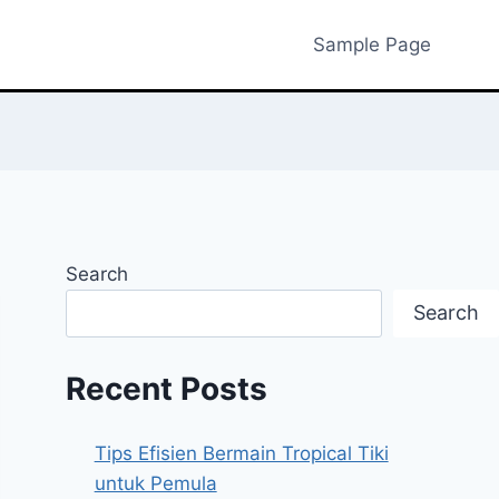
Sample Page
Search
Search
Recent Posts
Tips Efisien Bermain Tropical Tiki
untuk Pemula