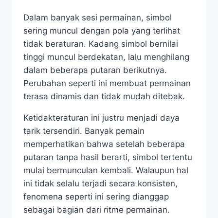
Dalam banyak sesi permainan, simbol
sering muncul dengan pola yang terlihat
tidak beraturan. Kadang simbol bernilai
tinggi muncul berdekatan, lalu menghilang
dalam beberapa putaran berikutnya.
Perubahan seperti ini membuat permainan
terasa dinamis dan tidak mudah ditebak.
Ketidakteraturan ini justru menjadi daya
tarik tersendiri. Banyak pemain
memperhatikan bahwa setelah beberapa
putaran tanpa hasil berarti, simbol tertentu
mulai bermunculan kembali. Walaupun hal
ini tidak selalu terjadi secara konsisten,
fenomena seperti ini sering dianggap
sebagai bagian dari ritme permainan.