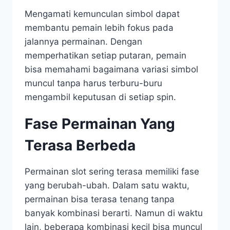
Mengamati kemunculan simbol dapat
membantu pemain lebih fokus pada
jalannya permainan. Dengan
memperhatikan setiap putaran, pemain
bisa memahami bagaimana variasi simbol
muncul tanpa harus terburu-buru
mengambil keputusan di setiap spin.
Fase Permainan Yang
Terasa Berbeda
Permainan slot sering terasa memiliki fase
yang berubah-ubah. Dalam satu waktu,
permainan bisa terasa tenang tanpa
banyak kombinasi berarti. Namun di waktu
lain, beberapa kombinasi kecil bisa muncul