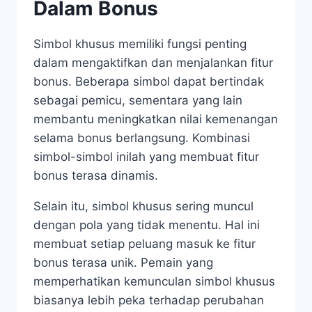
Dalam Bonus
Simbol khusus memiliki fungsi penting
dalam mengaktifkan dan menjalankan fitur
bonus. Beberapa simbol dapat bertindak
sebagai pemicu, sementara yang lain
membantu meningkatkan nilai kemenangan
selama bonus berlangsung. Kombinasi
simbol-simbol inilah yang membuat fitur
bonus terasa dinamis.
Selain itu, simbol khusus sering muncul
dengan pola yang tidak menentu. Hal ini
membuat setiap peluang masuk ke fitur
bonus terasa unik. Pemain yang
memperhatikan kemunculan simbol khusus
biasanya lebih peka terhadap perubahan