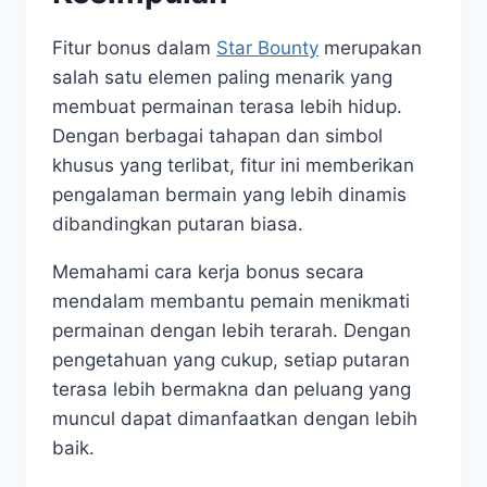
Fitur bonus dalam
Star Bounty
merupakan
salah satu elemen paling menarik yang
membuat permainan terasa lebih hidup.
Dengan berbagai tahapan dan simbol
khusus yang terlibat, fitur ini memberikan
pengalaman bermain yang lebih dinamis
dibandingkan putaran biasa.
Memahami cara kerja bonus secara
mendalam membantu pemain menikmati
permainan dengan lebih terarah. Dengan
pengetahuan yang cukup, setiap putaran
terasa lebih bermakna dan peluang yang
muncul dapat dimanfaatkan dengan lebih
baik.