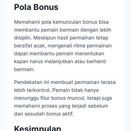
Pola Bonus
Memahami pola kemunculan bonus bisa
membantu pemain bermain dengan lebih
disiplin. Meskipun hasil permainan tetap
bersifat acak, mengenali ritme permainan
dapat membantu pemain menentukan
kapan harus melanjutkan atau berhenti
bermain.
Pendekatan ini membuat permainan terasa
lebih terkontrol. Pemain tidak hanya
menunggu fitur bonus muncul, tetapi juga
memahami proses yang terjadi sebelum
dan sesudah bonus aktif.
Kesimpulan