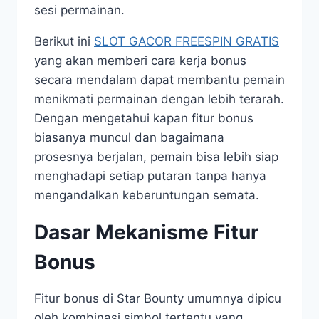
sesi permainan.
Berikut ini
SLOT GACOR FREESPIN GRATIS
yang akan memberi cara kerja bonus
secara mendalam dapat membantu pemain
menikmati permainan dengan lebih terarah.
Dengan mengetahui kapan fitur bonus
biasanya muncul dan bagaimana
prosesnya berjalan, pemain bisa lebih siap
menghadapi setiap putaran tanpa hanya
mengandalkan keberuntungan semata.
Dasar Mekanisme Fitur
Bonus
Fitur bonus di Star Bounty umumnya dipicu
oleh kombinasi simbol tertentu yang