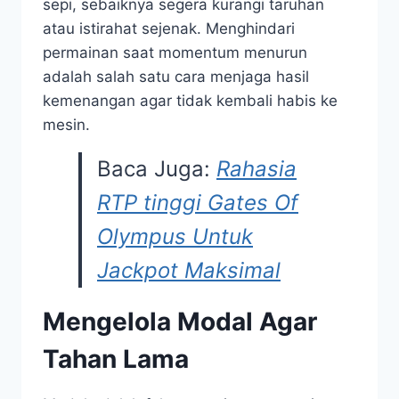
sepi, sebaiknya segera kurangi taruhan
atau istirahat sejenak. Menghindari
permainan saat momentum menurun
adalah salah satu cara menjaga hasil
kemenangan agar tidak kembali habis ke
mesin.
Baca Juga:
Rahasia
RTP tinggi Gates Of
Olympus Untuk
Jackpot Maksimal
Mengelola Modal Agar
Tahan Lama