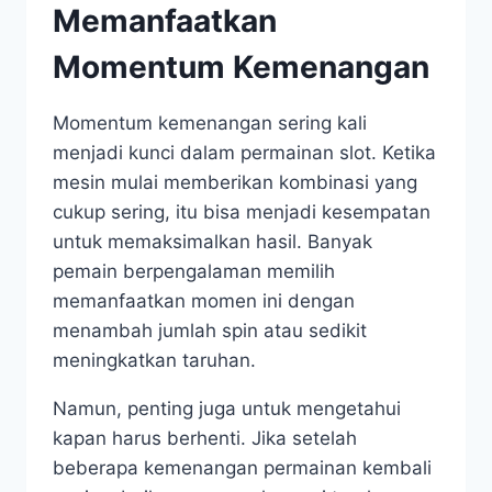
Memanfaatkan
Momentum Kemenangan
Momentum kemenangan sering kali
menjadi kunci dalam permainan slot. Ketika
mesin mulai memberikan kombinasi yang
cukup sering, itu bisa menjadi kesempatan
untuk memaksimalkan hasil. Banyak
pemain berpengalaman memilih
memanfaatkan momen ini dengan
menambah jumlah spin atau sedikit
meningkatkan taruhan.
Namun, penting juga untuk mengetahui
kapan harus berhenti. Jika setelah
beberapa kemenangan permainan kembali