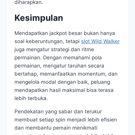
diharapkan.
Kesimpulan
Mendapatkan jackpot besar bukan hanya
soal keberuntungan, tetapi
slot Wild Walker
juga mengatur strategi dan ritme
permainan. Dengan memahami pola
permainan, mengatur taruhan secara
bertahap, memanfaatkan momentum, dan
mengelola modal dengan baik, peluang
mendapatkan hasil maksimal bisa terasa
lebih terbuka.
Pendekatan yang sabar dan terukur
membuat setiap spin menjadi lebih efisien
dan membantu pemain menikmati