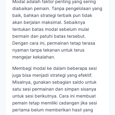
Modal adalah faktor penting yang sering
diabaikan pemain. Tanpa pengelolaan yang
baik, bahkan strategi terbaik pun tidak
akan berjalan maksimal. Sebaiknya
tentukan batas modal sebelum mulai
bermain dan patuhi batas tersebut.
Dengan cara ini, permainan tetap terasa
nyaman tanpa tekanan untuk terus
mengejar kekalahan.
Membagi modal ke dalam beberapa sesi
juga bisa menjadi strategi yang efektif.
Misalnya, gunakan sebagian saldo untuk
satu sesi permainan dan simpan sisanya
untuk sesi berikutnya. Cara ini membuat
pemain tetap memiliki cadangan jika sesi
pertama belum memberikan hasil yang