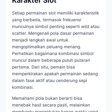
Karakter Slot
Setiap permainan slot memiliki karakteristik
yang berbeda, termasuk frekuensi
munculnya simbol penting seperti wild atau
scatter. Mengenali pola dasar permainan
menjadi langkah awal untuk
mengoptimalkan peluang menang.
Perhatikan bagaimana kombinasi simbol
muncul dalam beberapa puluh putaran
pertama. Dari situ, pemain bisa
memperkirakan apakah permainan sedang
dalam fase aktif atau cenderung sepi
kombinasi.
Memahami pola bukan berarti bisa
menebak hasil secara pasti, melainkan
membantu menentukan kapan waktu yang