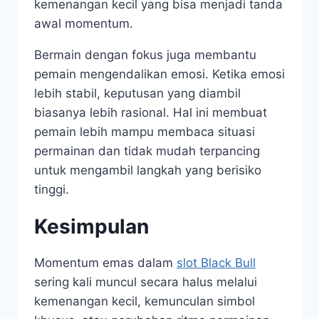
kemenangan kecil yang bisa menjadi tanda
awal momentum.
Bermain dengan fokus juga membantu
pemain mengendalikan emosi. Ketika emosi
lebih stabil, keputusan yang diambil
biasanya lebih rasional. Hal ini membuat
pemain lebih mampu membaca situasi
permainan dan tidak mudah terpancing
untuk mengambil langkah yang berisiko
tinggi.
Kesimpulan
Momentum emas dalam
slot Black Bull
sering kali muncul secara halus melalui
kemenangan kecil, kemunculan simbol