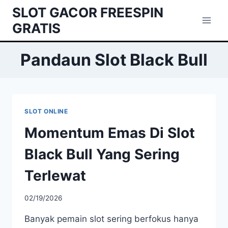
Skip
SLOT GACOR FREESPIN
to
GRATIS
content
Pandaun Slot Black Bull
SLOT ONLINE
Momentum Emas Di Slot
Black Bull Yang Sering
Terlewat
02/19/2026
Banyak pemain slot sering berfokus hanya