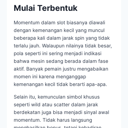
Mulai Terbentuk
Momentum dalam slot biasanya diawali
dengan kemenangan kecil yang muncul
beberapa kali dalam jarak spin yang tidak
terlalu jauh. Walaupun nilainya tidak besar,
pola seperti ini sering menjadi indikasi
bahwa mesin sedang berada dalam fase
aktif. Banyak pemain justru mengabaikan
momen ini karena menganggap
kemenangan kecil tidak berarti apa-apa.
Selain itu, kemunculan simbol khusus
seperti wild atau scatter dalam jarak
berdekatan juga bisa menjadi sinyal awal
momentum. Tidak harus langsung
menghasilkan bonus, tetapi kehadiran