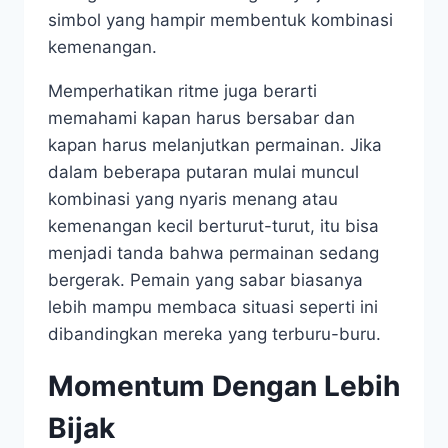
simbol yang hampir membentuk kombinasi
kemenangan.
Memperhatikan ritme juga berarti
memahami kapan harus bersabar dan
kapan harus melanjutkan permainan. Jika
dalam beberapa putaran mulai muncul
kombinasi yang nyaris menang atau
kemenangan kecil berturut-turut, itu bisa
menjadi tanda bahwa permainan sedang
bergerak. Pemain yang sabar biasanya
lebih mampu membaca situasi seperti ini
dibandingkan mereka yang terburu-buru.
Momentum Dengan Lebih
Bijak