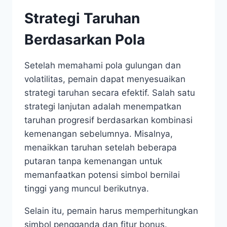
Strategi Taruhan
Berdasarkan Pola
Setelah memahami pola gulungan dan
volatilitas, pemain dapat menyesuaikan
strategi taruhan secara efektif. Salah satu
strategi lanjutan adalah menempatkan
taruhan progresif berdasarkan kombinasi
kemenangan sebelumnya. Misalnya,
menaikkan taruhan setelah beberapa
putaran tanpa kemenangan untuk
memanfaatkan potensi simbol bernilai
tinggi yang muncul berikutnya.
Selain itu, pemain harus memperhitungkan
simbol pengganda dan fitur bonus.