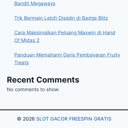
Bandit Megaways
Trik Bermain Lebih Disiplin di Badge Blitz
Cara Maksimalkan Peluang Maxwin di Hand
Of Midas 2
Panduan Memahami Garis Pembayaran Fruity
Treats
Recent Comments
No comments to show.
© 2026
SLOT GACOR FREESPIN GRATIS