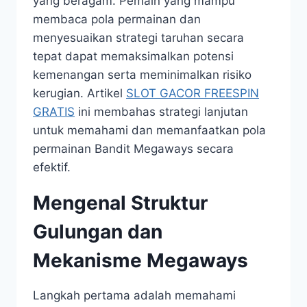
yang beragam. Pemain yang mampu
membaca pola permainan dan
menyesuaikan strategi taruhan secara
tepat dapat memaksimalkan potensi
kemenangan serta meminimalkan risiko
kerugian. Artikel
SLOT GACOR FREESPIN
GRATIS
ini membahas strategi lanjutan
untuk memahami dan memanfaatkan pola
permainan Bandit Megaways secara
efektif.
Mengenal Struktur
Gulungan dan
Mekanisme Megaways
Langkah pertama adalah memahami