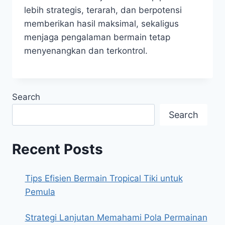
lebih strategis, terarah, dan berpotensi
memberikan hasil maksimal, sekaligus
menjaga pengalaman bermain tetap
menyenangkan dan terkontrol.
Search
Search
Recent Posts
Tips Efisien Bermain Tropical Tiki untuk
Pemula
Strategi Lanjutan Memahami Pola Permainan