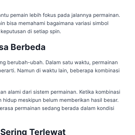
u pemain lebih fokus pada jalannya permainan.
in bisa memahami bagaimana variasi simbol
eputusan di setiap spin.
sa Berbeda
 yang berubah-ubah. Dalam satu waktu, permainan
erarti. Namun di waktu lain, beberapa kombinasi
ian alami dari sistem permainan. Ketika kombinasi
ih hidup meskipun belum memberikan hasil besar.
erasa permainan sedang berada dalam kondisi
 Sering Terlewat