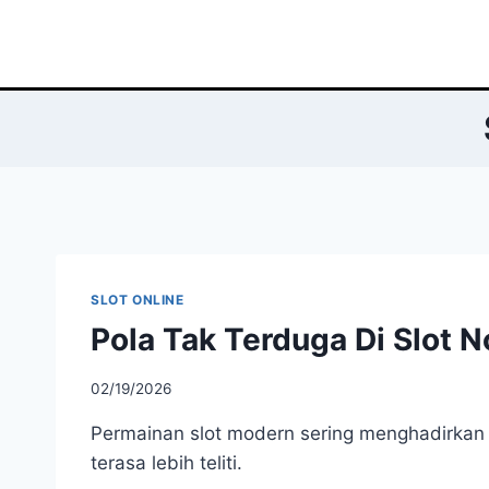
Skip
to
content
SLOT ONLINE
Pola Tak Terduga Di Slot 
02/19/2026
Permainan slot modern sering menghadirkan
terasa lebih teliti.