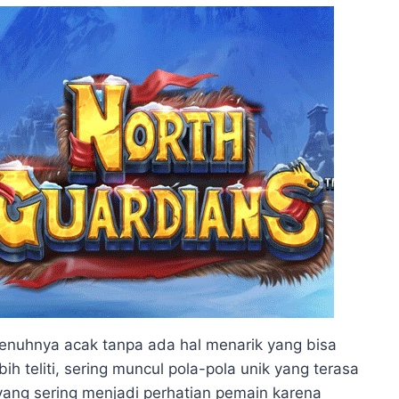
enuhnya acak tanpa ada hal menarik yang bisa
ih teliti, sering muncul pola-pola unik yang terasa
 yang sering menjadi perhatian pemain karena