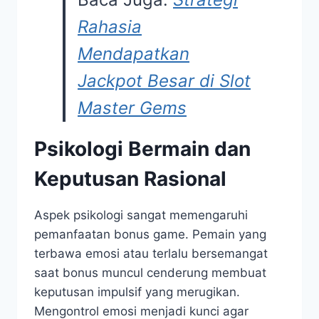
Rahasia
Mendapatkan
Jackpot Besar di Slot
Master Gems
Psikologi Bermain dan
Keputusan Rasional
Aspek psikologi sangat memengaruhi
pemanfaatan bonus game. Pemain yang
terbawa emosi atau terlalu bersemangat
saat bonus muncul cenderung membuat
keputusan impulsif yang merugikan.
Mengontrol emosi menjadi kunci agar