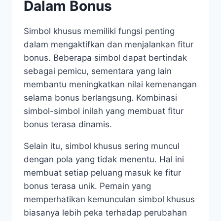
Dalam Bonus
Simbol khusus memiliki fungsi penting
dalam mengaktifkan dan menjalankan fitur
bonus. Beberapa simbol dapat bertindak
sebagai pemicu, sementara yang lain
membantu meningkatkan nilai kemenangan
selama bonus berlangsung. Kombinasi
simbol-simbol inilah yang membuat fitur
bonus terasa dinamis.
Selain itu, simbol khusus sering muncul
dengan pola yang tidak menentu. Hal ini
membuat setiap peluang masuk ke fitur
bonus terasa unik. Pemain yang
memperhatikan kemunculan simbol khusus
biasanya lebih peka terhadap perubahan