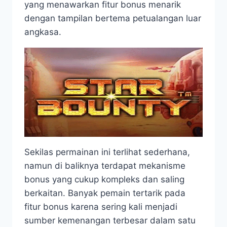
yang menawarkan fitur bonus menarik
dengan tampilan bertema petualangan luar
angkasa.
Sekilas permainan ini terlihat sederhana,
namun di baliknya terdapat mekanisme
bonus yang cukup kompleks dan saling
berkaitan. Banyak pemain tertarik pada
fitur bonus karena sering kali menjadi
sumber kemenangan terbesar dalam satu