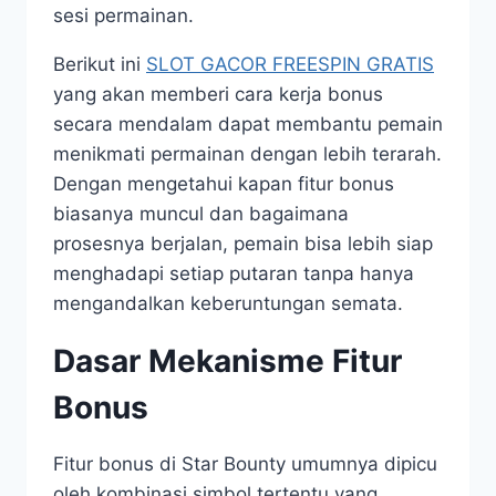
sesi permainan.
Berikut ini
SLOT GACOR FREESPIN GRATIS
yang akan memberi cara kerja bonus
secara mendalam dapat membantu pemain
menikmati permainan dengan lebih terarah.
Dengan mengetahui kapan fitur bonus
biasanya muncul dan bagaimana
prosesnya berjalan, pemain bisa lebih siap
menghadapi setiap putaran tanpa hanya
mengandalkan keberuntungan semata.
Dasar Mekanisme Fitur
Bonus
Fitur bonus di Star Bounty umumnya dipicu
oleh kombinasi simbol tertentu yang