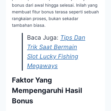
bonus dari awal hingga selesai. Inilah yang
membuat fitur bonus terasa seperti sebuah
rangkaian proses, bukan sekadar
tambahan biasa.
Baca Juga:
Tips Dan
Trik Saat Bermain
Slot Lucky Fishing
Megaways
Faktor Yang
Mempengaruhi Hasil
Bonus