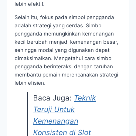
lebih efektif.
Selain itu, fokus pada simbol pengganda
adalah strategi yang cerdas. Simbol
pengganda memungkinkan kemenangan
kecil berubah menjadi kemenangan besar,
sehingga modal yang digunakan dapat
dimaksimalkan. Mengetahui cara simbol
pengganda berinteraksi dengan taruhan
membantu pemain merencanakan strategi
lebih efisien.
Baca Juga:
Teknik
Teruji Untuk
Kemenangan
Konsisten di Slot