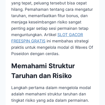
yang tepat, peluang tersebut bisa cepat
hilang. Pemahaman tentang cara mengatur
taruhan, memanfaatkan fitur bonus, dan
menjaga keseimbangan risiko sangat
penting agar setiap sesi permainan tetap
menguntungkan. Artikel
SLOT GACOR
FREESPIN GRATIS
ini membahas strategi
praktis untuk mengelola modal di Waves Of
Poseidon dengan cerdas.
Memahami Struktur
Taruhan dan Risiko
Langkah pertama dalam mengelola modal
adalah memahami struktur taruhan dan
tingkat risiko yang ada dalam permainan.