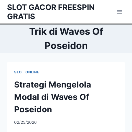
Skip
SLOT GACOR FREESPIN
to
GRATIS
content
Trik di Waves Of
Poseidon
SLOT ONLINE
Strategi Mengelola
Modal di Waves Of
Poseidon
02/25/2026