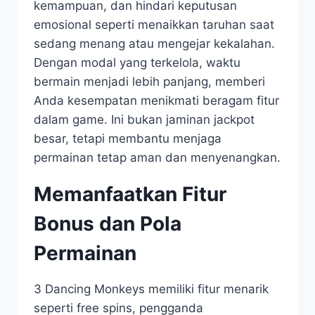
kemampuan, dan hindari keputusan
emosional seperti menaikkan taruhan saat
sedang menang atau mengejar kekalahan.
Dengan modal yang terkelola, waktu
bermain menjadi lebih panjang, memberi
Anda kesempatan menikmati beragam fitur
dalam game. Ini bukan jaminan jackpot
besar, tetapi membantu menjaga
permainan tetap aman dan menyenangkan.
Memanfaatkan Fitur
Bonus dan Pola
Permainan
3 Dancing Monkeys memiliki fitur menarik
seperti free spins, pengganda