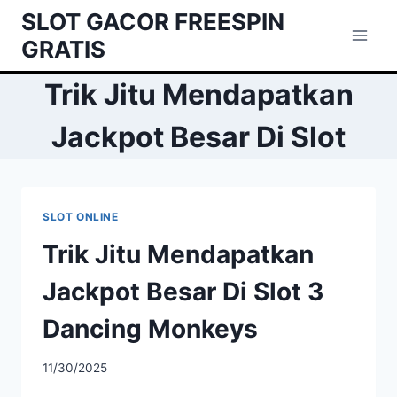
Skip
SLOT GACOR FREESPIN
to
GRATIS
content
Trik Jitu Mendapatkan
Jackpot Besar Di Slot
SLOT ONLINE
Trik Jitu Mendapatkan
Jackpot Besar Di Slot 3
Dancing Monkeys
11/30/2025