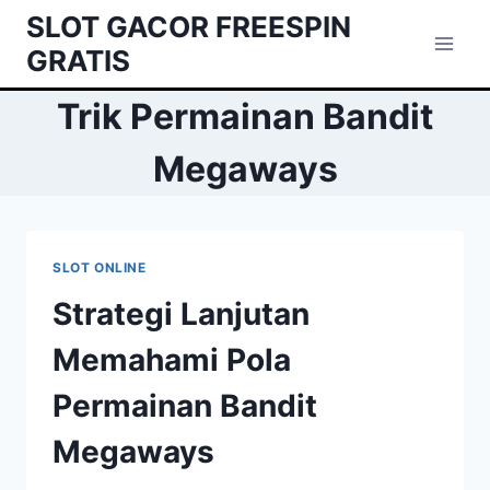
Skip
SLOT GACOR FREESPIN
to
GRATIS
content
Trik Permainan Bandit
Megaways
SLOT ONLINE
Strategi Lanjutan
Memahami Pola
Permainan Bandit
Megaways