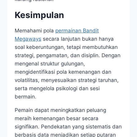
Kesimpulan
Memahami pola
permainan Bandit
Megaways
secara lanjutan bukan hanya
soal keberuntungan, tetapi membutuhkan
strategi, pengamatan, dan disiplin. Dengan
mengenal struktur gulungan,
mengidentifikasi pola kemenangan dan
volatilitas, menyesuaikan strategi taruhan,
serta mengelola psikologi dan sesi
bermain.
Pemain dapat meningkatkan peluang
meraih kemenangan besar secara
signifikan. Pendekatan yang sistematis dan
berbasis data menjadikan setiap putaran