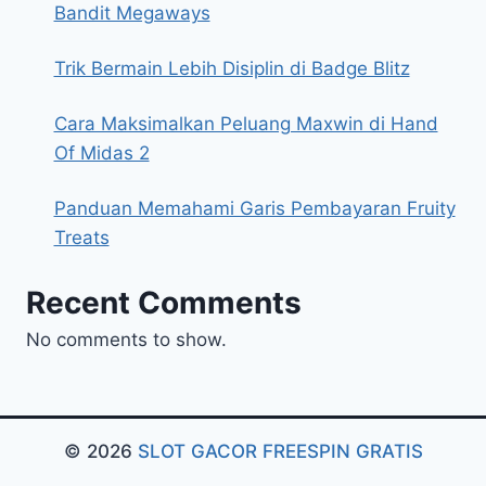
Bandit Megaways
Trik Bermain Lebih Disiplin di Badge Blitz
Cara Maksimalkan Peluang Maxwin di Hand
Of Midas 2
Panduan Memahami Garis Pembayaran Fruity
Treats
Recent Comments
No comments to show.
© 2026
SLOT GACOR FREESPIN GRATIS