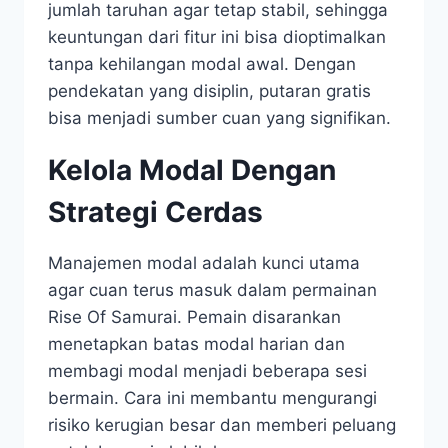
jumlah taruhan agar tetap stabil, sehingga
keuntungan dari fitur ini bisa dioptimalkan
tanpa kehilangan modal awal. Dengan
pendekatan yang disiplin, putaran gratis
bisa menjadi sumber cuan yang signifikan.
Kelola Modal Dengan
Strategi Cerdas
Manajemen modal adalah kunci utama
agar cuan terus masuk dalam permainan
Rise Of Samurai. Pemain disarankan
menetapkan batas modal harian dan
membagi modal menjadi beberapa sesi
bermain. Cara ini membantu mengurangi
risiko kerugian besar dan memberi peluang