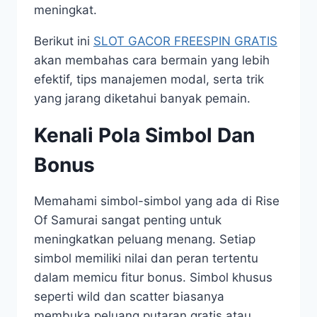
meningkat.
Berikut ini
SLOT GACOR FREESPIN GRATIS
akan membahas cara bermain yang lebih
efektif, tips manajemen modal, serta trik
yang jarang diketahui banyak pemain.
Kenali Pola Simbol Dan
Bonus
Memahami simbol-simbol yang ada di Rise
Of Samurai sangat penting untuk
meningkatkan peluang menang. Setiap
simbol memiliki nilai dan peran tertentu
dalam memicu fitur bonus. Simbol khusus
seperti wild dan scatter biasanya
membuka peluang putaran gratis atau