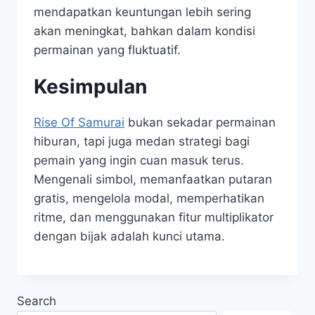
mendapatkan keuntungan lebih sering
akan meningkat, bahkan dalam kondisi
permainan yang fluktuatif.
Kesimpulan
Rise Of Samurai
bukan sekadar permainan
hiburan, tapi juga medan strategi bagi
pemain yang ingin cuan masuk terus.
Mengenali simbol, memanfaatkan putaran
gratis, mengelola modal, memperhatikan
ritme, dan menggunakan fitur multiplikator
dengan bijak adalah kunci utama.
Search