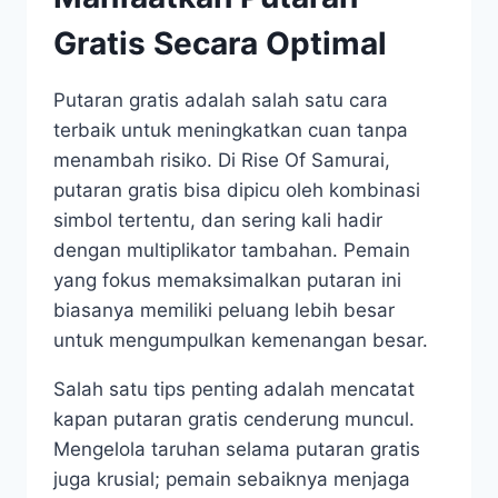
Gratis Secara Optimal
Putaran gratis adalah salah satu cara
terbaik untuk meningkatkan cuan tanpa
menambah risiko. Di Rise Of Samurai,
putaran gratis bisa dipicu oleh kombinasi
simbol tertentu, dan sering kali hadir
dengan multiplikator tambahan. Pemain
yang fokus memaksimalkan putaran ini
biasanya memiliki peluang lebih besar
untuk mengumpulkan kemenangan besar.
Salah satu tips penting adalah mencatat
kapan putaran gratis cenderung muncul.
Mengelola taruhan selama putaran gratis
juga krusial; pemain sebaiknya menjaga