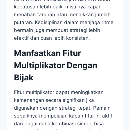
keputusan lebih baik, misalnya kapan
menahan taruhan atau menaikkan jumlah
putaran. Kedisiplinan dalam menjaga ritme
bermain juga membuat strategi lebih
efektif dan cuan lebih konsisten.
Manfaatkan Fitur
Multiplikator Dengan
Bijak
Fitur multiplikator dapat meningkatkan
kemenangan secara signifikan jika
digunakan dengan strategi tepat. Pemain
sebaiknya mempelajari kapan fitur ini aktif
dan bagaimana kombinasi simbol bisa