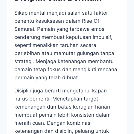
Sikap mental menjadi salah satu faktor
penentu kesuksesan dalam Rise Of
Samurai. Pemain yang terbawa emosi
cenderung membuat keputusan impulsif,
seperti menaikkan taruhan secara
berlebihan atau memutar gulungan tanpa
strategi. Menjaga ketenangan membantu
pemain tetap fokus dan mengikuti rencana
bermain yang telah dibuat.
Disiplin juga berarti mengetahui kapan
harus berhenti. Menetapkan target
kemenangan dan batas kerugian harian
membuat pemain lebih konsisten dalam
meraih cuan. Dengan kombinasi
ketenangan dan disiplin, peluang untuk