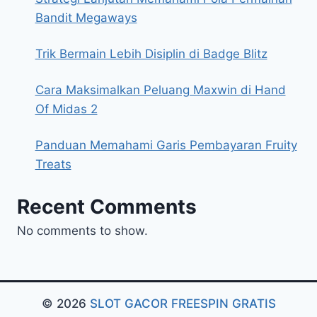
Bandit Megaways
Trik Bermain Lebih Disiplin di Badge Blitz
Cara Maksimalkan Peluang Maxwin di Hand
Of Midas 2
Panduan Memahami Garis Pembayaran Fruity
Treats
Recent Comments
No comments to show.
© 2026
SLOT GACOR FREESPIN GRATIS