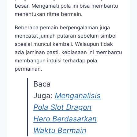
besar. Mengamati pola ini bisa membantu
menentukan ritme bermain.
Beberapa pemain berpengalaman juga
mencatat jumlah putaran sebelum simbol
spesial muncul kembali. Walaupun tidak
ada jaminan pasti, kebiasaan ini membantu
membangun intuisi terhadap pola
permainan.
Baca
Juga:
Menganalisis
Pola Slot Dragon
Hero Berdasarkan
Waktu Bermain