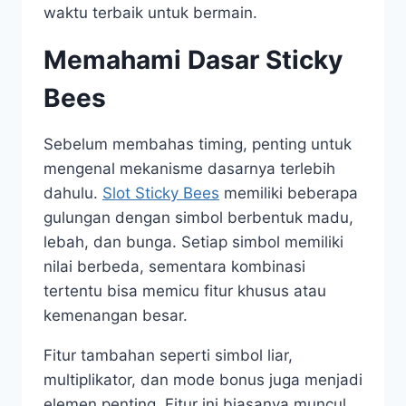
waktu terbaik untuk bermain.
Memahami Dasar Sticky
Bees
Sebelum membahas timing, penting untuk
mengenal mekanisme dasarnya terlebih
dahulu.
Slot Sticky Bees
memiliki beberapa
gulungan dengan simbol berbentuk madu,
lebah, dan bunga. Setiap simbol memiliki
nilai berbeda, sementara kombinasi
tertentu bisa memicu fitur khusus atau
kemenangan besar.
Fitur tambahan seperti simbol liar,
multiplikator, dan mode bonus juga menjadi
elemen penting. Fitur ini biasanya muncul