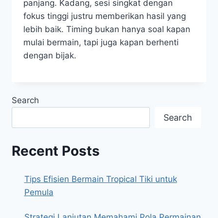
panjang. Kadang, sesi singkat dengan
fokus tinggi justru memberikan hasil yang
lebih baik. Timing bukan hanya soal kapan
mulai bermain, tapi juga kapan berhenti
dengan bijak.
Search
Search
Recent Posts
Tips Efisien Bermain Tropical Tiki untuk
Pemula
Strategi Lanjutan Memahami Pola Permainan