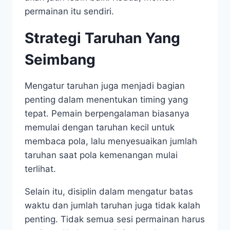
permainan itu sendiri.
Strategi Taruhan Yang
Seimbang
Mengatur taruhan juga menjadi bagian
penting dalam menentukan timing yang
tepat. Pemain berpengalaman biasanya
memulai dengan taruhan kecil untuk
membaca pola, lalu menyesuaikan jumlah
taruhan saat pola kemenangan mulai
terlihat.
Selain itu, disiplin dalam mengatur batas
waktu dan jumlah taruhan juga tidak kalah
penting. Tidak semua sesi permainan harus